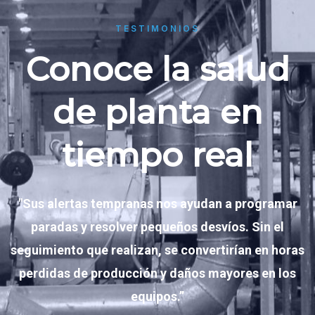
TESTIMONIOS
Conoce la salud
de planta en
tiempo real
"Sus alertas tempranas nos ayudan a programar
paradas y resolver pequeños desvíos. Sin el
seguimiento que realizan, se convertirían en horas
perdidas de producción y daños mayores en los
equipos.”