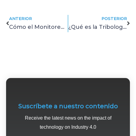
Prev
Ne
ANTERIOR
POSTERIOR
Cómo el Monitoreo Predictivo mejora la eficiencia de tus activos
¿Qué es la Tribología? concepto, aplicaciones y su impacto en el mantenimiento
Suscríbete a nuestro contenido
Receive the latest news on the impact of
technology on Industry 4.0