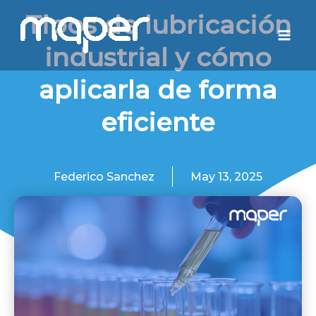
Ir
Mai
Tipos de lubricación
al
Men
industrial y cómo
contenido
aplicarla de forma
eficiente
Federico Sanchez
May 13, 2025