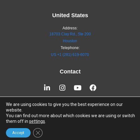
United States
Address:
18703 Clay Rd., Ste 200
Houston
Telephone:
US +1 (281) 619-6070
Contact
Linkedin-
Instagram
Youtube
Facebook
in
We are using cookies to give you the best experience on our
Information Security Policies
website.
Terms of Service
You can find out more about which cookies we are using or switch
them off in
settings
.
Close GDPR Cookie Banner
Accept