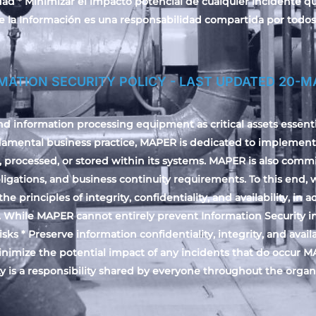
ad * Minimizar el impacto potencial de cualquier incidente q
e la Información es una responsabilidad compartida por todos 
MATION SECURITY POLICY - LAST UPDATED 20-M
 information processing equipment as critical assets essent
ndamental business practice, MAPER is dedicated to implement
, processed, or stored within its systems. MAPER is also comm
obligations, and business continuity requirements. To this end,
 principles of integrity, confidentiality, and availability, in 
. While MAPER cannot entirely prevent Information Security i
sks * Preserve information confidentiality, integrity, and avail
Minimize the potential impact of any incidents that do occur M
ty is a responsibility shared by everyone throughout the organi