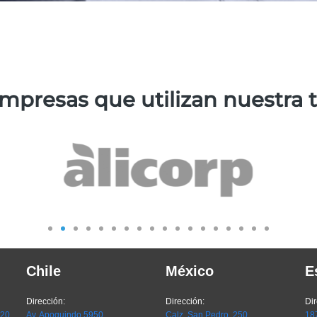
mpresas que utilizan nuestra
Chile
México
E
Dirección:
Dirección:
Dir
720,
Av. Apoquindo 5950,
Calz. San Pedro 250,
187