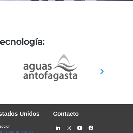
tecnología
:
stados Unidos
Contacto
Linkedin-
Instagram
Youtube
Facebook
ección:
in
03 Clay Rd., Ste 200