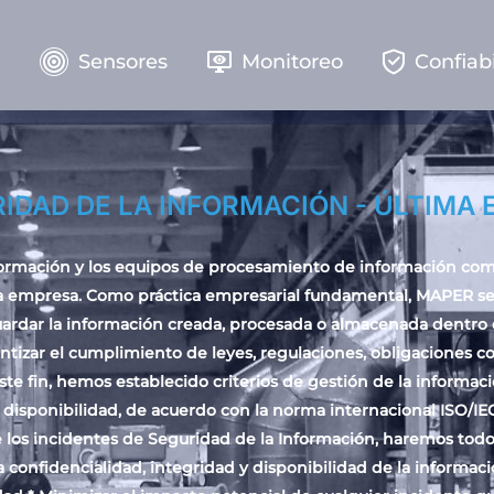
e
Sensores
Monitoreo
Confiab
RIDAD DE LA INFORMACIÓN - ÚLTIMA 
ormación y los equipos de procesamiento de información como 
 la empresa. Como práctica empresarial fundamental, MAPER s
uardar la información creada, procesada o almacenada dentro
tizar el cumplimiento de leyes, regulaciones, obligaciones con
te fin, hemos establecido criterios de gestión de la informac
y disponibilidad, de acuerdo con la norma internacional ISO/IE
s incidentes de Seguridad de la Información, haremos todos 
a confidencialidad, integridad y disponibilidad de la informac