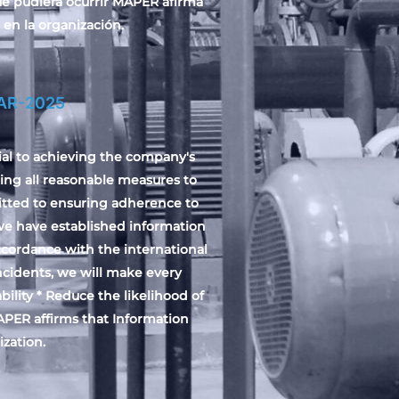
ue pudiera ocurrir MAPER afirma
en la organización.
AR-2025
ial to achieving the company's
ing all reasonable measures to
itted to ensuring adherence to
 we have established information
accordance with the international
ncidents, we will make every
ability * Reduce the likelihood of
APER affirms that Information
zation.