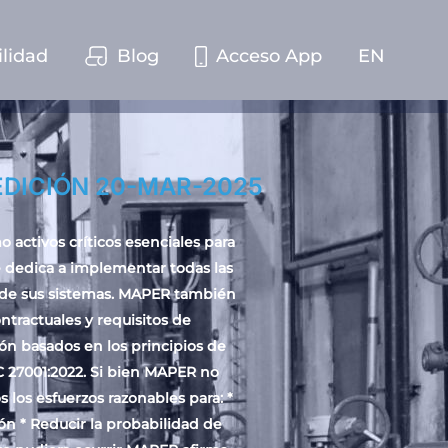
ilidad
Blog
Acceso App
EN
EDICIÓN 20-MAR-2025
activos críticos esenciales para
e dedica a implementar todas las
 de sus sistemas. MAPER también
tractuales y requisitos de
ión basados en los principios de
C 27001:2022. Si bien MAPER no
los esfuerzos razonables para: *
ión * Reducir la probabilidad de