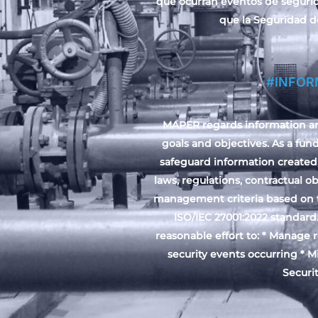
que ocurran eventos de segurid
que la Seguridad d
#INFOR
MAPER regards information and
goals and objectives. As a fu
safeguard information created
laws, regulations, contractual 
management criteria based on the
ISO/IEC 27001:2022 standard
reasonable effort to: * Manage ri
security events occurring * 
Securi