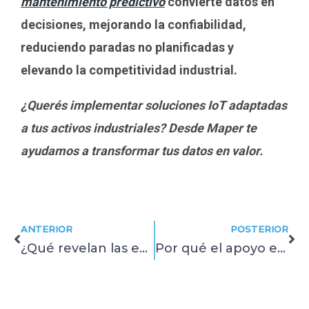
mantenimiento predictivo
convierte datos en
decisiones, mejorando la confiabilidad,
reduciendo paradas no planificadas y
elevando la competitividad industrial.
¿Querés implementar soluciones IoT adaptadas
a tus activos industriales? Desde Maper te
ayudamos a transformar tus datos en valor.
Prev
Ne
ANTERIOR
POSTERIOR
¿Qué revelan las encuestas sobre el ROI del mantenimiento predictivo?
Por qué el apoyo especializado mejora la confiabilidad en entornos B2B