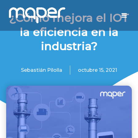
Ir
Mai
al
¿Cómo mejora el IOT
Men
contenido
la eficiencia en la
industria?
Sebastián Pilolla
octubre 15, 2021