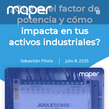
Ir
Mai
¿Qué es el factor de
al
Men
potencia y cómo
contenido
impacta en tus
activos industriales?
Sebastián Pilolla
julio 8, 2025