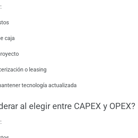
:
stos
de caja
proyecto
cerización o leasing
antener tecnología actualizada
derar al elegir entre CAPEX y OPEX?
:
stos