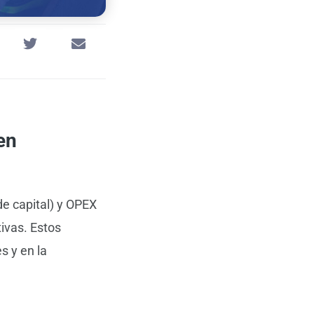
en
de capital) y OPEX
ivas. Estos
s y en la