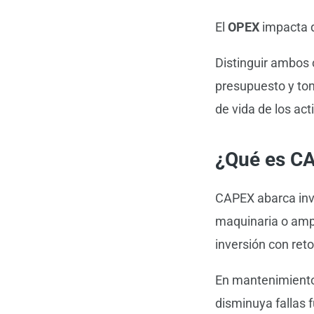
El
OPEX
impacta 
Distinguir ambos 
presupuesto y tom
de vida de los act
¿Qué es C
CAPEX abarca inve
maquinaria o ampl
inversión con ret
En mantenimiento,
disminuya fallas 