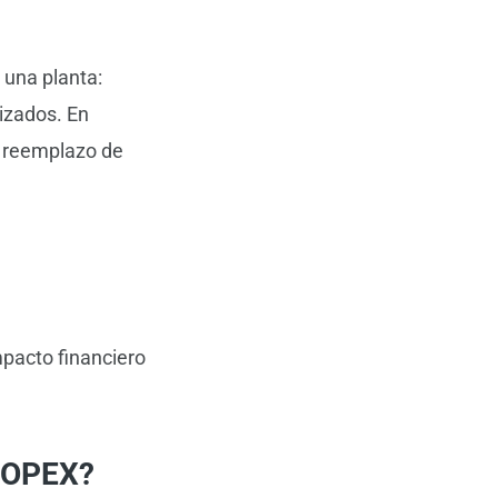
 una planta:
rizados. En
y reemplazo de
mpacto financiero
y OPEX?