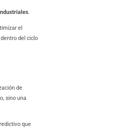
industriales
.
imizar el
entro del ciclo
zación de
o, sino una
redictivo que