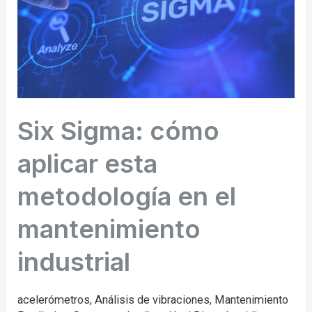
metodología
en
el
mantenimiento
industrial
Six Sigma: cómo
aplicar esta
metodología en el
mantenimiento
industrial
acelerómetros
,
Análisis de vibraciones
,
Mantenimiento