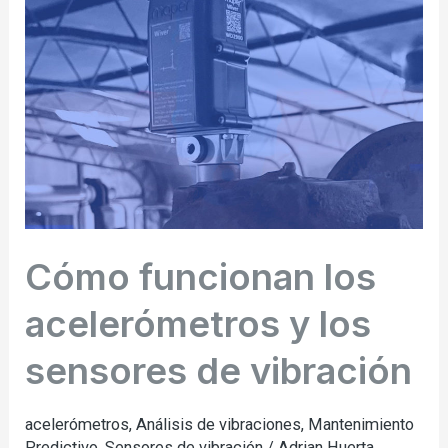
los
acelerómetros
y
los
sensores
de
vibración
Cómo funcionan los
acelerómetros y los
sensores de vibración
acelerómetros
,
Análisis de vibraciones
,
Mantenimiento
Predictivo
,
Sensores de vibración
/
Adrian Huerta