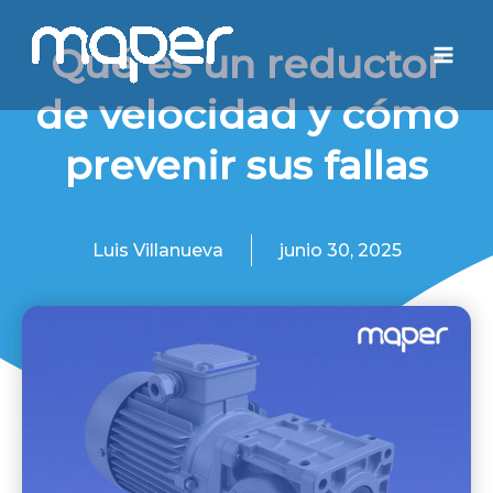
Ir
Mai
al
Qué es un reductor
Men
contenido
de velocidad y cómo
prevenir sus fallas
Luis Villanueva
junio 30, 2025