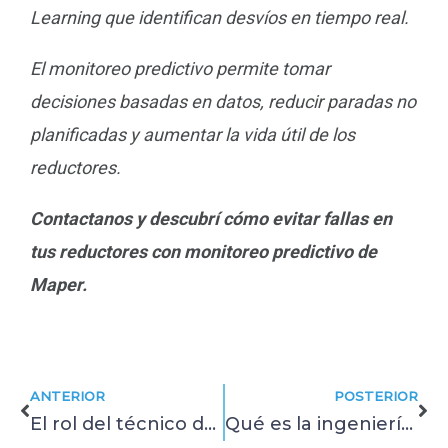
Learning que identifican desvíos en tiempo real.
El monitoreo predictivo permite tomar
decisiones basadas en datos, reducir paradas no
planificadas y aumentar la vida útil de los
reductores.
Contactanos y descubrí cómo evitar fallas en
tus reductores con monitoreo predictivo de
Maper.
Prev
Ne
ANTERIOR
POSTERIOR
El rol del técnico de mantenimiento y su impacto en la eficiencia operativa
Qué es la ingeniería de confiabilidad y cómo implementarla