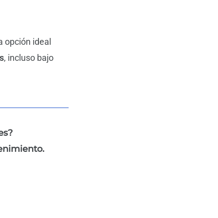
 opción ideal
s
, incluso bajo
es?
enimiento.
Next