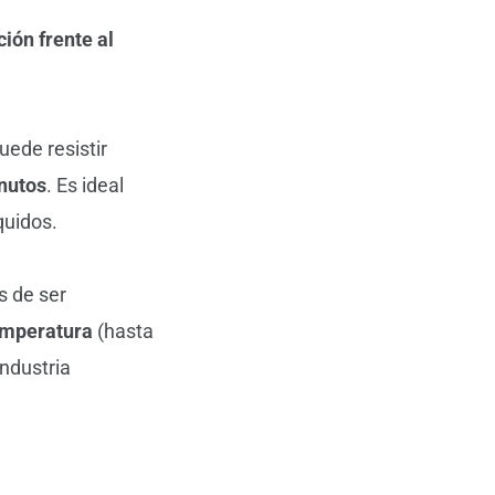
ción frente al
uede resistir
nutos
. Es ideal
quidos.
 de ser
temperatura
(hasta
ndustria