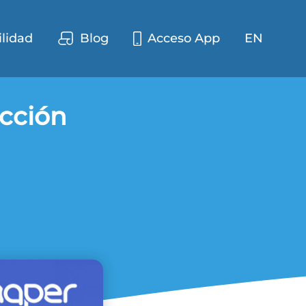
ilidad
Blog
Acceso App
EN
ección