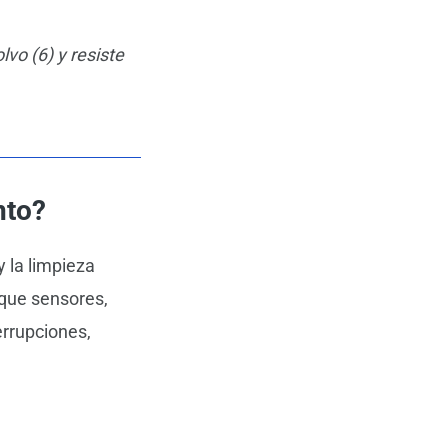
lvo (6) y resiste
nto?
y la limpieza
 que sensores,
errupciones,