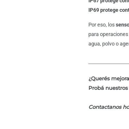
IP67 protege con
IP69 protege cont
Por eso, los
senso
para operaciones
agua, polvo o age
¿Querés mejorar
Probá nuestros
Contactanos ho
Prev