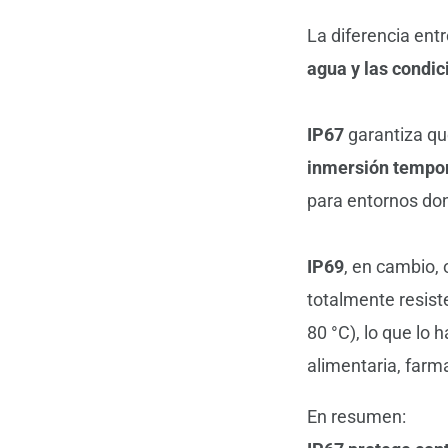
La diferencia ent
agua y las condic
IP67
garantiza qu
inmersión tempor
para entornos don
IP69
, en cambio, 
totalmente resist
80 °C), lo que lo 
alimentaria, farm
En resumen: